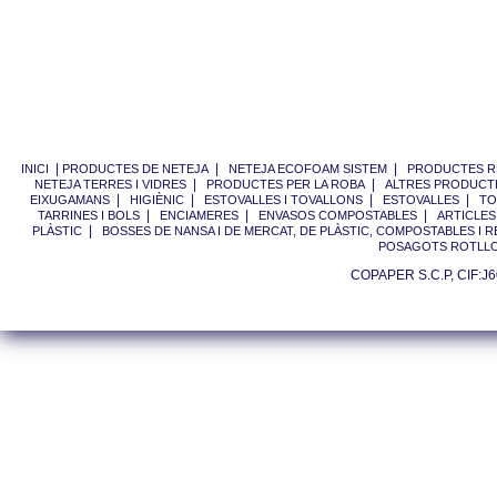
|
|
|
INICI
PRODUCTES DE NETEJA
NETEJA ECOFOAM SISTEM
PRODUCTES RE
|
|
NETEJA TERRES I VIDRES
PRODUCTES PER LA ROBA
ALTRES PRODUCTE
|
|
|
|
EIXUGAMANS
HIGIÈNIC
ESTOVALLES I TOVALLONS
ESTOVALLES
TO
|
|
|
TARRINES I BOLS
ENCIAMERES
ENVASOS COMPOSTABLES
ARTICLES
|
PLÀSTIC
BOSSES DE NANSA I DE MERCAT, DE PLÀSTIC, COMPOSTABLES I 
POSAGOTS ROTLL
COPAPER S.C.P, CIF:J60