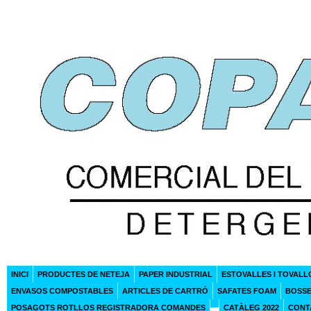
INICI
PRODUCTES DE NETEJA
PAPER INDUSTRIAL
ESTOVALLES I TOVALL
ENVASOS COMPOSTABLES
ARTICLES DE CARTRÓ
SAFATES FOAM
BOSSE
POSAGOTS ROTLLOS REGISTRADORA COMANDES
CATÀLEG 2022
CONT