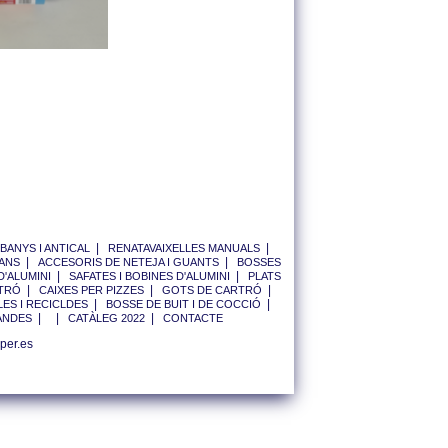
|
|
BANYS I ANTICAL
RENATAVAIXELLES MANUALS
|
|
ANS
ACCESORIS DE NETEJA I GUANTS
BOSSES
|
|
D'ALUMINI
SAFATES I BOBINES D'ALUMINI
PLATS
|
|
|
RTRÓ
CAIXES PER PIZZES
GOTS DE CARTRÓ
|
|
ES I RECICLDES
BOSSE DE BUIT I DE COCCIÓ
|
|
|
ANDES
CATÀLEG 2022
CONTACTE
per.es