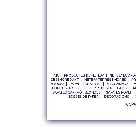
|
|
INICI
PRODUCTES DE NETEJA
NETEJA ECOFO
|
|
DESENGREIXANT
NETEJA TERRES I VIDRES
PR
|
|
|
BROSSA
PAPER INDUSTRIAL
EIXUGAMANS
H
|
|
|
COMPOSTABLES
CUBERTS FUSTA
GOTS
T
|
SAFATES CARTRÓ I BLONDES
SAFATES FOAM
|
|
BOSSES DE PAPER
DECORACIONS
COPAP