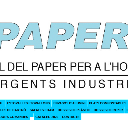
AL
ESTOVALLES I TOVALLONS
ENVASOS D'ALUMINI
PLATS COMPOSTABLES
CLES DE CARTRÓ
SAFATES FOAM
BOSSES DE PLÀSTIC
BOSSES DE PAPER
ADORA COMANDES
CATÀLEG 2022
CONTACTE