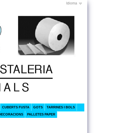
Idioma
CUBERTS FUSTA
GOTS
TARRINES I BOLS
DECORACIONS
PALLETES PAPER