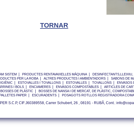
TORNAR
|
|
AM SISTEM
PRODUCTES RENTAVAIXELLES MÀQUINA
DESINFECTANTS,LLEIXIU, 
|
|
ODUCTES PER LA ROBA
ALTRES PRODUCTES I AMBIENTADORS
SABONS DE M
|
|
|
|
IGIÈNIC
ESTOVALLES I TOVALLONS
ESTOVALLES
TOVALLONS
ENVASOS 
|
|
|
ARRINES I BOLS
ENCIAMERES
ENVASOS COMPOSTABLES
ARTICLES DE CA
|
|
BOSSES DE PLÀSTIC
BOSSES DE NANSA I DE MERCAT, DE PLÀSTIC, COMPOSTABL
|
|
PALLETES PAPER
ESCURADENTS
POSAGOTS ROTLLOS REGISTRADORA COM
ER S.C.P, CIF:J60389558, Carrer Schubert, 26 , 08191 - RUBÃ, Cont.: info@copa