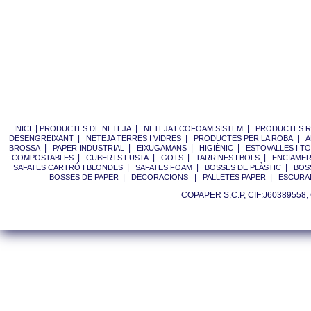
|
|
|
INICI
PRODUCTES DE NETEJA
NETEJA ECOFOAM SISTEM
PRODUCTES R
|
|
|
DESENGREIXANT
NETEJA TERRES I VIDRES
PRODUCTES PER LA ROBA
A
|
|
|
|
BROSSA
PAPER INDUSTRIAL
EIXUGAMANS
HIGIÈNIC
ESTOVALLES I T
|
|
|
|
COMPOSTABLES
CUBERTS FUSTA
GOTS
TARRINES I BOLS
ENCIAME
|
|
|
SAFATES CARTRÓ I BLONDES
SAFATES FOAM
BOSSES DE PLÀSTIC
BOSS
|
|
|
BOSSES DE PAPER
DECORACIONS
PALLETES PAPER
ESCURA
COPAPER S.C.P, CIF:J60389558, Ca