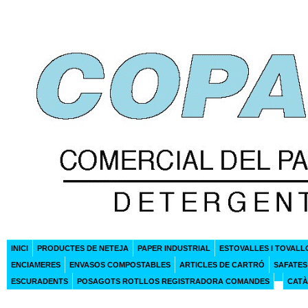
INICI
PRODUCTES DE NETEJA
PAPER INDUSTRIAL
ESTOVALLES I TOVALL
ENCIAMERES
ENVASOS COMPOSTABLES
ARTICLES DE CARTRÓ
SAFATES
ESCURADENTS
POSAGOTS ROTLLOS REGISTRADORA COMANDES
CATÀ