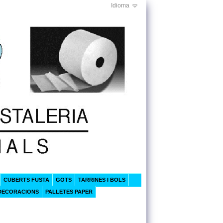
Idioma
CUBERTS FUSTA
GOTS
TARRINES I BOLS
DECORACIONS
PALLETES PAPER