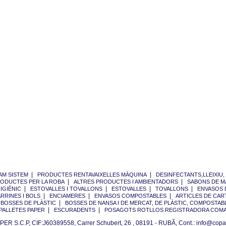
|
|
AM SISTEM
PRODUCTES RENTAVAIXELLES MÀQUINA
DESINFECTANTS,LLEIXIU, 
|
|
ODUCTES PER LA ROBA
ALTRES PRODUCTES I AMBIENTADORS
SABONS DE M
|
|
|
|
IGIÈNIC
ESTOVALLES I TOVALLONS
ESTOVALLES
TOVALLONS
ENVASOS 
|
|
|
ARRINES I BOLS
ENCIAMERES
ENVASOS COMPOSTABLES
ARTICLES DE CA
|
|
BOSSES DE PLÀSTIC
BOSSES DE NANSA I DE MERCAT, DE PLÀSTIC, COMPOSTABL
|
|
PALLETES PAPER
ESCURADENTS
POSAGOTS ROTLLOS REGISTRADORA COM
ER S.C.P, CIF:J60389558, Carrer Schubert, 26 , 08191 - RUBÃ, Cont.: info@copa