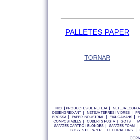
PALLETES PAPER
TORNAR
|
|
INICI
PRODUCTES DE NETEJA
NETEJA ECOFO
|
|
DESENGREIXANT
NETEJA TERRES I VIDRES
PR
|
|
|
BROSSA
PAPER INDUSTRIAL
EIXUGAMANS
H
|
|
|
COMPOSTABLES
CUBERTS FUSTA
GOTS
T
|
SAFATES CARTRÓ I BLONDES
SAFATES FOAM
|
|
BOSSES DE PAPER
DECORACIONS
COPAP