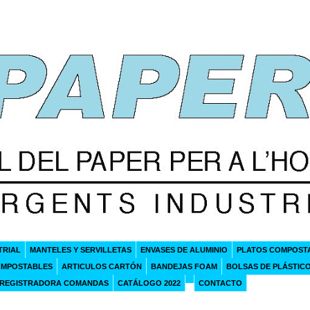
TRIAL
MANTELES Y SERVILLETAS
ENVASES DE ALUMINIO
PLATOS COMPOST
OMPOSTABLES
ARTICULOS CARTÓN
BANDEJAS FOAM
BOLSAS DE PLÁSTIC
 REGISTRADORA COMANDAS
CATÁLOGO 2022
CONTACTO