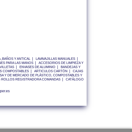
|
|
 ,BAÑOS Y ANTICAL
LAVAVAJILLAS MANUALES
|
ES PARA LAS MANOS
ACCESORIOS DE LIMPIEZA Y
|
|
VILLETAS
ENVASES DE ALUMINIO
BANDEJAS Y
|
|
S COMPOSTABLES
ARTICULOS CARTÓN
CAJAS
SA Y DE MERCADO DE PLÁSTICO, COMPOSTABLES Y
|
 ROLLOS REGISTRADORA COMANDAS
CATÁLOGO
per.es