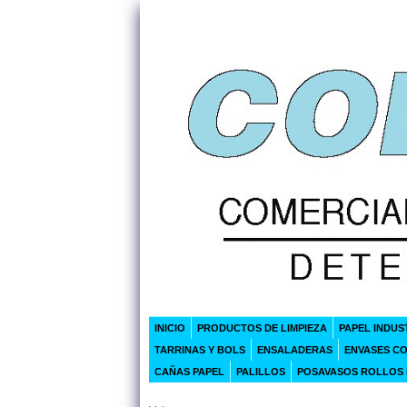
INICIO
PRODUCTOS DE LIMPIEZA
PAPEL INDUS
TARRINAS Y BOLS
ENSALADERAS
ENVASES C
CAÑAS PAPEL
PALILLOS
POSAVASOS ROLLOS