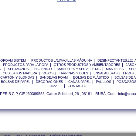
|
|
ECOFOAM SISTEM
PRODUCTOS LAVAVAJILLAS MÁQUINA
DESINFECTANTES,LEJIA
|
|
|
PRODUCTOS PARA LA ROPA
OTROS PRODUCTOS Y AMBIENTADORES
JABON
|
|
|
|
|
AL
SECAMANOS
HIGIÉNICO
MANTELES Y SERVILLETAS
MANTELES
SER
|
|
|
|
|
CUBIERTOS MADERA
VASOS
TARRINAS Y BOLS
ENSALADERAS
ENVASE
|
|
|
 CARTÓN Y BLONDAS
BANDEJAS FOAM
BOLSAS DE PLÁSTICO
BOLSAS DE A
|
|
|
|
|
BOLSAS DE PAPEL
DECORACIONES
CAÑAS PAPEL
PALILLOS
POSAVASOS
|
|
2022
CONTACTO
ER S.C.P, CIF:J60389558, Carrer Schubert, 26 , 08191 - RUBÃ, Cont.: info@copa