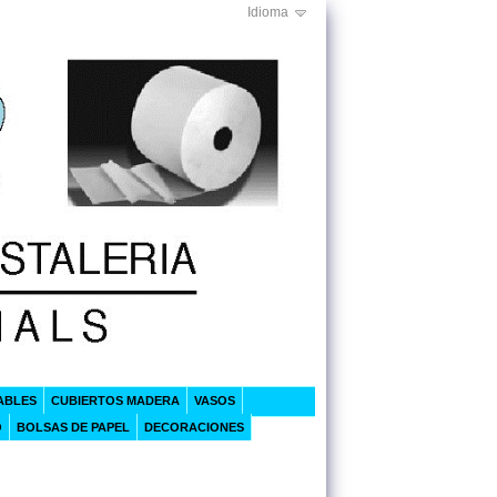
Idioma
ABLES
CUBIERTOS MADERA
VASOS
O
BOLSAS DE PAPEL
DECORACIONES