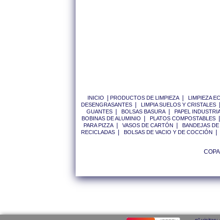
|
|
INICIO
PRODUCTOS DE LIMPIEZA
LIMPIEZA 
|
DESENGRASANTES
LIMPIA SUELOS Y CRISTALES
|
|
GUANTES
BOLSAS BASURA
PAPEL INDUSTRI
|
BOBINAS DE ALUMINIO
PLATOS COMPOSTABLES
|
|
PARA PIZZA
VASOS DE CARTÓN
BANDEJAS DE
|
RECICLADAS
BOLSAS DE VACIO Y DE COCCIÓN
COPAP